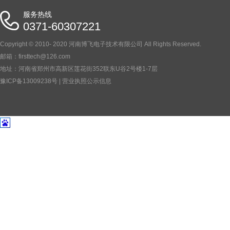
服务热线
0371-60307221
Copyright © 2010- 2020 河南博飞电子技术有限公司 All Rights Reserved.
BC-B12KV型程控自动冲击电压试验仪（升级款）
邮箱：firsttech@126.com
地址：河南省郑州市高新区莲花街352联东U谷2号楼1-7层
豫ICP备13009238号
|
营业执照公示信息
BC-B20KV型程控自动冲击电压试验仪