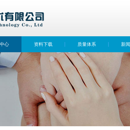
中心
资料下载
质量体系
新