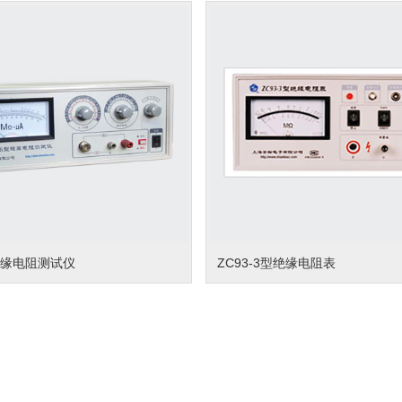
绝缘电阻测试仪
ZC93-3型绝缘电阻表