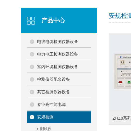
安规检
产品中心
BC-B20KV型程控自动冲击电压试验仪
电线电缆检测仪器设备
电力电工检测仪器设备
室内环境检测仪器设备
检测仪器配套设备
其它检测仪器设备
专业高性能电源
QJ36B型液晶数显导体电阻智能测试仪
安规检测
ZHZ8系
测试仪