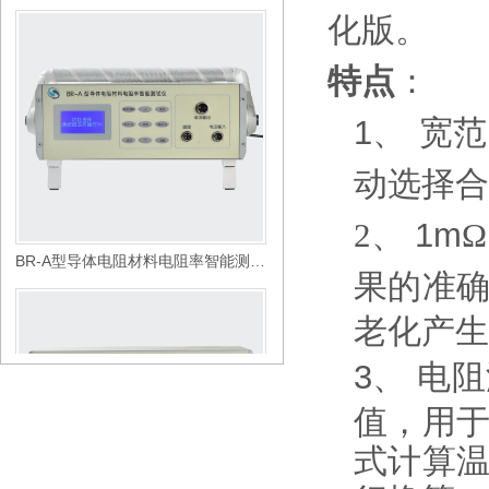
化版。
特点
：
1、
宽范
动选择合
2、
1m
BR-A型导体电阻材料电阻率智能测试仪
果的准
老化产生
3、
电阻
值，用
式计算